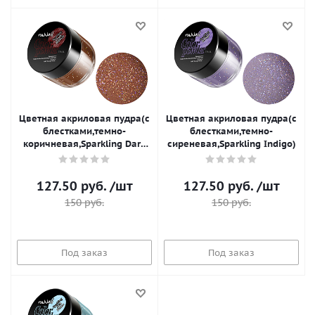
Цветная акриловая пудра(с
Цветная акриловая пудра(с
блестками,темно-
блестками,темно-
коричневая,Sparkling Dark
сиреневая,Sparkling Indigo)
Brown)
127.50
руб.
/шт
127.50
руб.
/шт
150
руб.
150
руб.
Под заказ
Под заказ