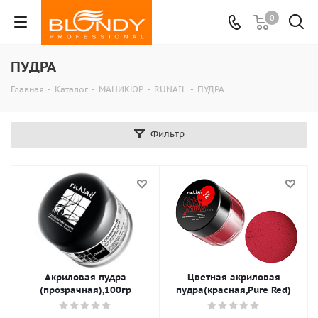
0
ПУДРА
Главная
-
Каталог
-
МАНИКЮР
-
RUNAIL
-
ПУДРА
Фильтр
Акриловая пудра
Цветная акриловая
(прозрачная),100гр
пудра(красная,Pure Red)