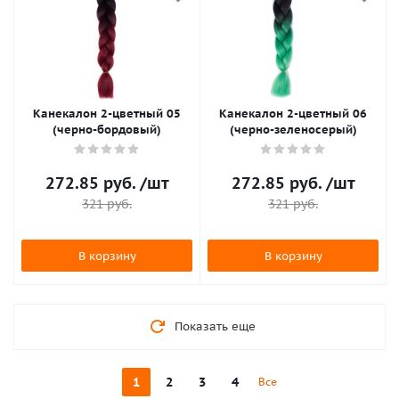
Канекалон 2-цветный 05
Канекалон 2-цветный 06
(черно-бордовый)
(черно-зеленосерый)
272.85
руб.
/шт
272.85
руб.
/шт
321
руб.
321
руб.
В корзину
В корзину
Показать еще
1
2
3
4
Все