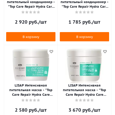
питательный кондиционер -
питательный кондиционер -
"Top Care Repair Hydra Care
"Top Care Repair Hydra Care
Conditioner" 1000 мл
Conditioner" 250 мл
2 920
руб.
/шт
1 785
руб.
/шт
В корзину
В корзину
LISAP Интенсивная
LISAP Интенсивная
питательная маска - "Top
питательная маска - "Top
Care Repair Hydra Care
Care Repair Hydra Care
Nourishing Mask" 250 мл
Nourishing Mask" 500 мл
2 580
руб.
/шт
3 670
руб.
/шт