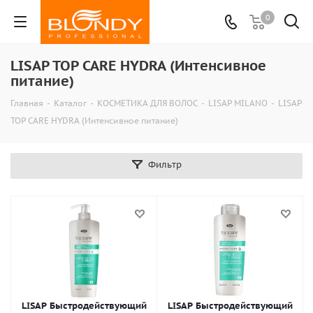
0
LISAP TOP CARE HYDRA (Интенсивное
питание)
Главная
-
Каталог
-
КОСМЕТИКА ДЛЯ ВОЛОС
-
LISAP MILANO
-
LISAP
TOP CARE HYDRA (Интенсивное питание)
Фильтр
LISAP Быстродействующий
LISAP Быстродействующий