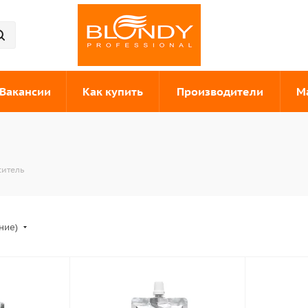
Вакансии
Как купить
Производители
М
итель
ание)