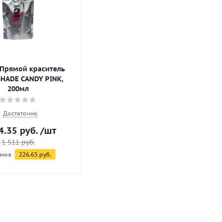
Прямой краситель
SHADE CANDY PINK,
200мл
Достаточно
4.35
руб.
/шт
1 511
руб.
мия
226.65
руб.