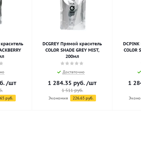
краситель
DCGREY Прямой краситель
DCPINK 
ACKBERRY
COLOR SHADE GREY MIST,
COLOR 
мл
200мл
но
Достаточно
б.
/шт
1 284.35
руб.
/шт
1 28
б.
1 511
руб.
.65
руб.
Экономия
226.65
руб.
Эконо