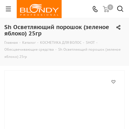
0
Sh Осветляющий порошок (зеленое
яблоко) 25гр
Главная
-
Каталог
-
КОСМЕТИКА ДЛЯ ВОЛОС
-
SHOT
-
Обесцвечивающие средства
-
Sh Осветляющий порошок (зеленое
яблоко) 25гр