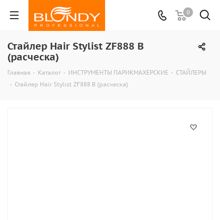
0
Стайлер Hair Stylist ZF888 B
(расческа)
Главная
-
Каталог
-
ИНСТРУМЕНТЫ ПАРИКМАХЕРСКИЕ
-
СТАЙЛЕРЫ
-
Стайлер Hair Stylist ZF888 B (расческа)