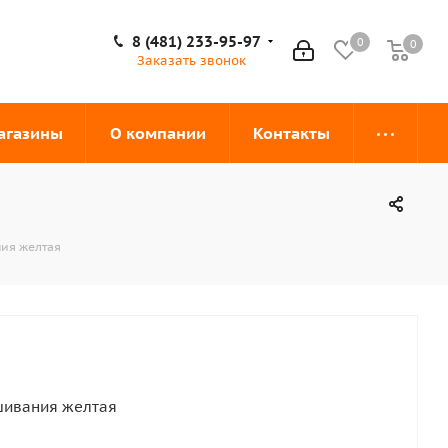
8 (481) 233-95-97
0
0
0
Заказать звонок
агазины
О компании
Контакты
ия желтая
шивания желтая