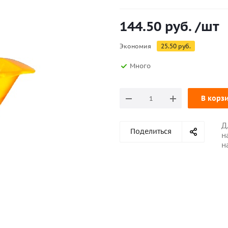
144.50
руб.
/шт
Экономия
25.50
руб.
Много
В корз
Д
Поделиться
н
н