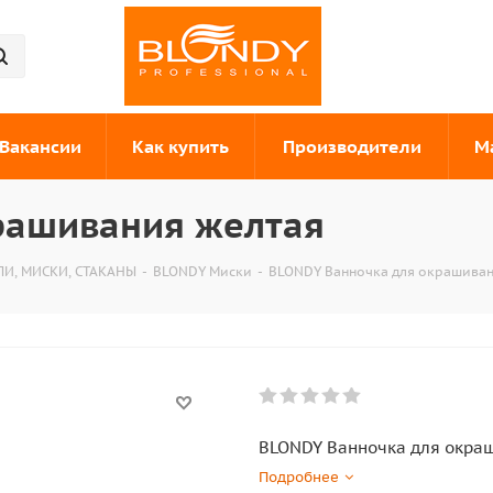
Вакансии
Как купить
Производители
М
рашивания желтая
И, МИСКИ, СТАКАНЫ
-
BLONDY Миски
-
BLONDY Ванночка для окрашиван
BLONDY Ванночка для окра
Подробнее