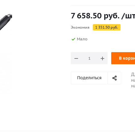
7 658.50
руб.
/ш
Экономия
1 351.50
руб.
Мало
В корз
Д
Поделиться
н
н