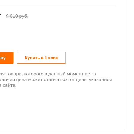
т
9 010
руб.
ину
Купить в 1 клик
ля товара, которого в данный момент нет в
аличии цена может отличаться от цены указанной
а сайте.