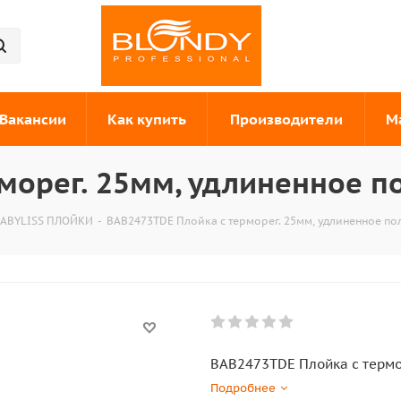
Вакансии
Как купить
Производители
М
морег. 25мм, удлиненное 
ABYLISS ПЛОЙКИ
-
BAB2473ТDE Плойка с терморег. 25мм, удлиненное по
BAB2473ТDE Плойка с термо
Подробнее