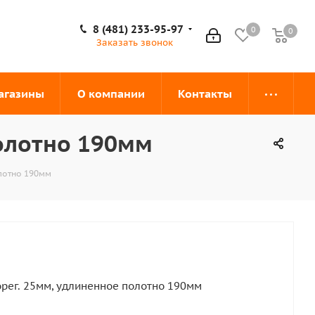
8 (481) 233-95-97
0
0
0
Заказать звонок
агазины
О компании
Контакты
полотно 190мм
лотно 190мм
рег. 25мм, удлиненное полотно 190мм