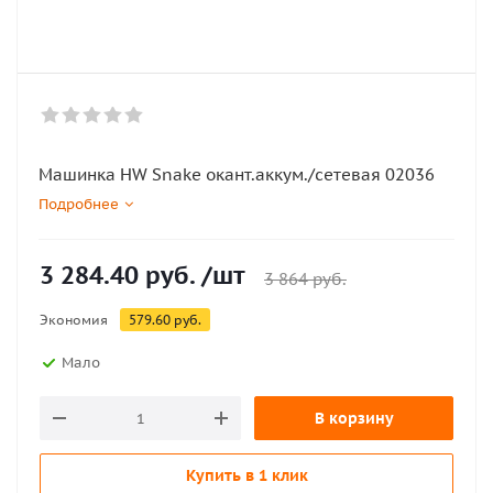
Машинка HW Snake окант.аккум./сетевая 02036
Подробнее
3 284.40
руб.
/шт
3 864
руб.
Экономия
579.60
руб.
Мало
В корзину
Купить в 1 клик