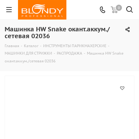
0
Машинка HW Snake окант.аккум./
сетевая 02036
Главная
-
Каталог
-
ИНСТРУМЕНТЫ ПАРИКМАХЕРСКИЕ
-
МАШИНКИ ДЛЯ СТРИЖКИ
-
РАСПРОДАЖА
-
Машинка HW Snake
окант.аккум./сетевая 02036