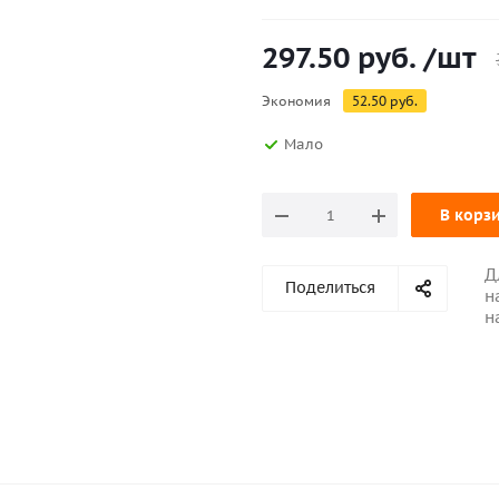
297.50
руб.
/шт
Экономия
52.50
руб.
Мало
В корз
Д
Поделиться
н
н