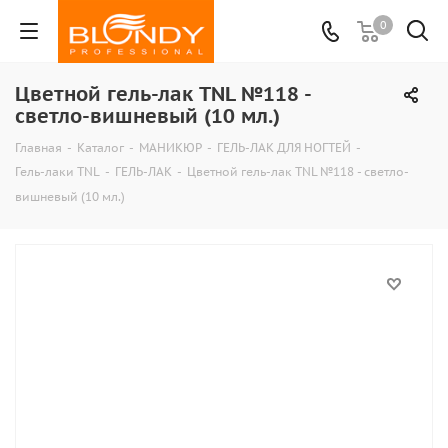
0
Цветной гель-лак TNL №118 -
светло-вишневый (10 мл.)
Главная
-
Каталог
-
МАНИКЮР
-
ГЕЛЬ-ЛАК ДЛЯ НОГТЕЙ
-
Гель-лаки TNL
-
ГЕЛЬ-ЛАК
-
Цветной гель-лак TNL №118 - светло-
вишневый (10 мл.)