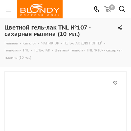
0
Цветной гель-лак TNL №107 -
сахарная малина (10 мл.)
Главная
-
Каталог
-
МАНИКЮР
-
ГЕЛЬ-ЛАК ДЛЯ НОГТЕЙ
-
Гель-лаки TNL
-
ГЕЛЬ-ЛАК
-
Цветной гель-лак TNL №107 - сахарная
малина (10 мл.)