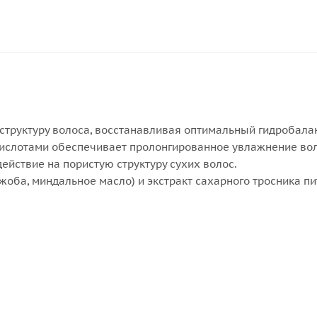
труктуру волоса, восстанавливая оптимальный гидробалан
кислотами обеспечивает пролонгированное увлажнение вол
йствие на пористую структуру сухих волос.
оба, миндальное масло) и экстракт сахарного тросника 
.