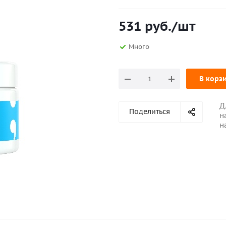
531
руб.
/шт
Много
В корз
Д
Поделиться
н
н