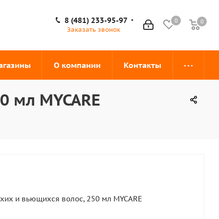
8 (481) 233-95-97
0
0
0
Заказать звонок
агазины
О компании
Контакты
50 мл MYCARE
хих и вьющихся волос, 250 мл MYCARE