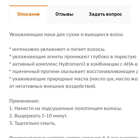
Описание
Отзывы
Задать вопрос
Увлажняющая мака для сухих и вьющихся волос
* интенсивно увлажняет и питает волосы.
* увлажняющие агенты проникают глубоко в пористую с
* активный комплекс Hydromanil в комбинации с АНА-
* пшеничный протеин оказывает восстанавливающее де
* ухаживающие природные масла (масло ши, масло жож
от негативных внешних воздействий.
Применение:
1. Нанести на подсушенные полотенцем волосы.
2. Выдержать 5-10 минут.
3. Тщательно смыть.
Рекомендуемая частота использования 4-6 раз в месяц