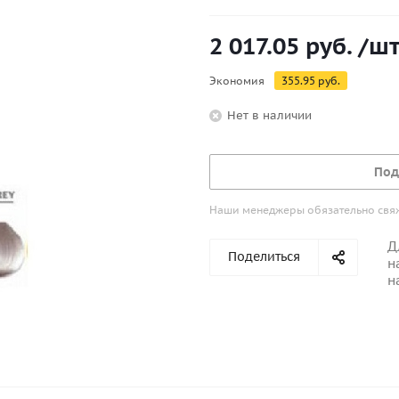
2 017.05
руб.
/ш
Экономия
355.95
руб.
Нет в наличии
Под
Наши менеджеры обязательно свяжу
Д
Поделиться
н
н