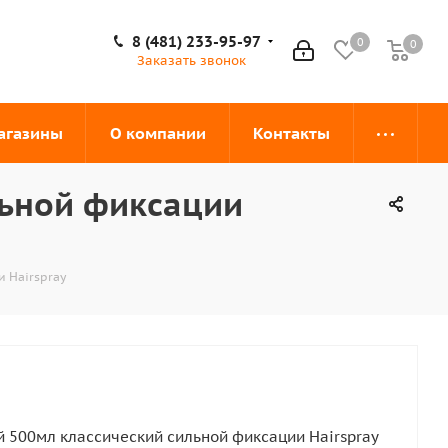
8 (481) 233-95-97
0
0
0
Заказать звонок
агазины
О компании
Контакты
ильной фиксации
и Hairspray
ей 500мл классический сильной фиксации Hairspray