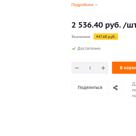
Подробнее
2 536.40
руб.
/ш
Экономия
447.60
руб.
Достаточно
В корз
Д
Поделиться
н
н