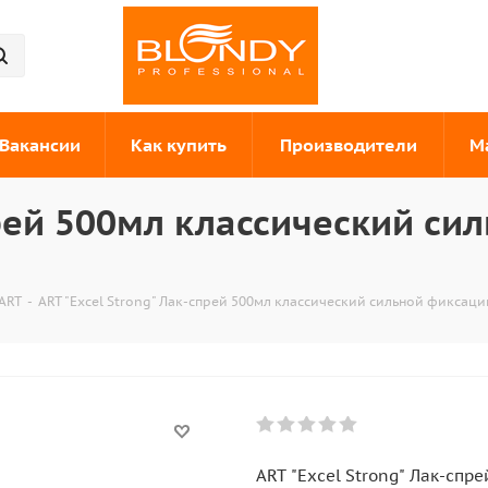
Вакансии
Как купить
Производители
М
прей 500мл классический с
 ART
-
ART "Excel Strong" Лак-спрей 500мл классический сильной фиксаци
ART "Excel Strong" Лак-спр