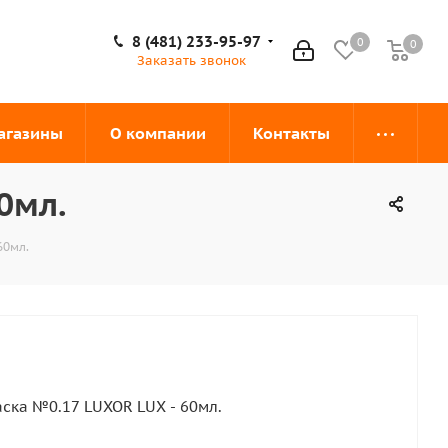
8 (481) 233-95-97
0
0
0
Заказать звонок
агазины
О компании
Контакты
0мл.
60мл.
ска №0.17 LUXOR LUX - 60мл.