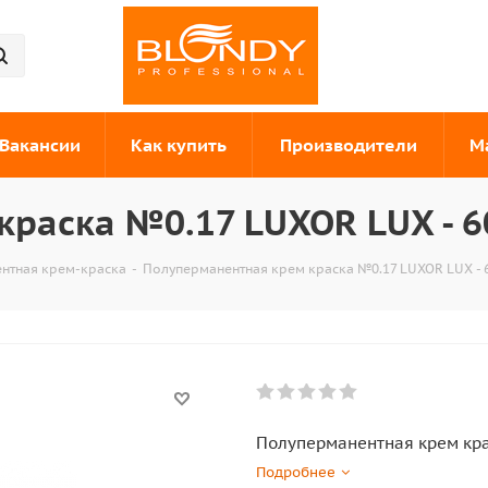
Вакансии
Как купить
Производители
М
раска №0.17 LUXOR LUX - 6
нтная крем-краска
-
Полуперманентная крем краска №0.17 LUXOR LUX - 
Полуперманентная крем кра
Подробнее