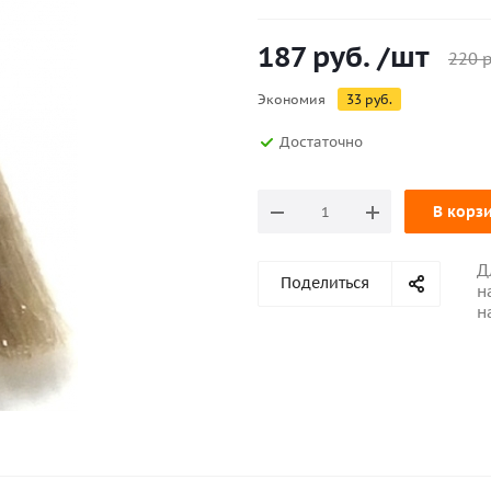
187
руб.
/шт
220
р
Экономия
33
руб.
Достаточно
В корз
Д
Поделиться
н
н