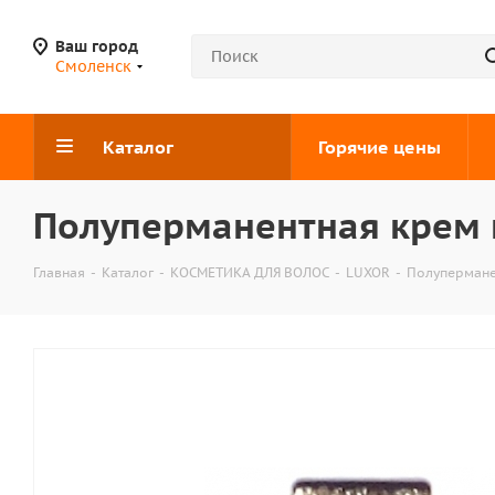
Ваш город
Смоленск
Каталог
Горячие цены
Полуперманентная крем к
Главная
-
Каталог
-
КОСМЕТИКА ДЛЯ ВОЛОС
-
LUXOR
-
Полупермане