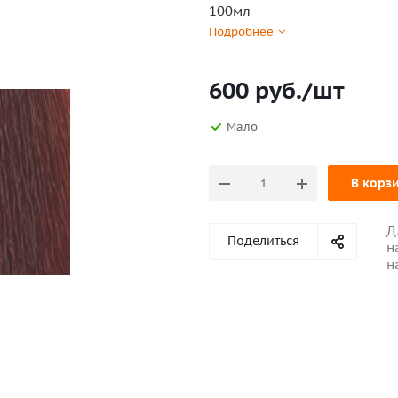
100мл
Подробнее
600
руб.
/шт
Мало
В корз
Д
Поделиться
н
н