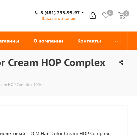
8 (481) 233-95-97
0
0
0
Заказать звонок
агазины
О компании
Контакты
or Cream HOP Complex
ream HOP Complex 100мл
олетовый - DCM Hair Color Cream HOP Complex