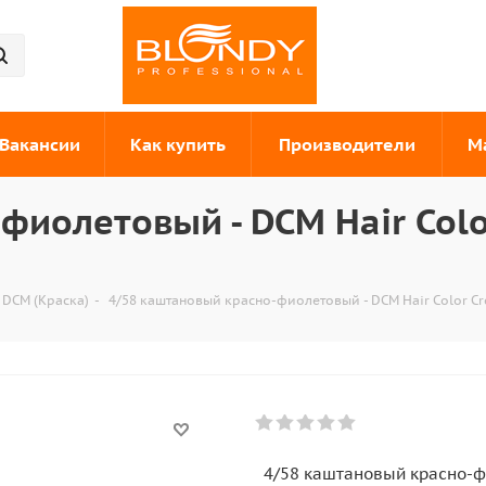
Вакансии
Как купить
Производители
М
фиолетовый - DCM Hair Col
 DCM (Краска)
-
4/58 каштановый красно-фиолетовый - DCM Hair Color C
4/58 каштановый красно-фи