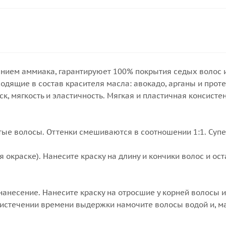
нием аммиака, гарантируюет 100% покрытия седых волос и
одящие в состав красителя масла: авокадо, арганы и про
ск, мягкость и эластичность. Мягкая и пластичная консис
тые волосы. Оттенки смешиваются в соотношении 1:1. Суп
 окраске). Нанесите краску на длину и кончики волос и ост
.
нанесение. Нанесите краску на отросшие у корней волосы и
 истечении времени выдержки намочите волосы водой и, ма