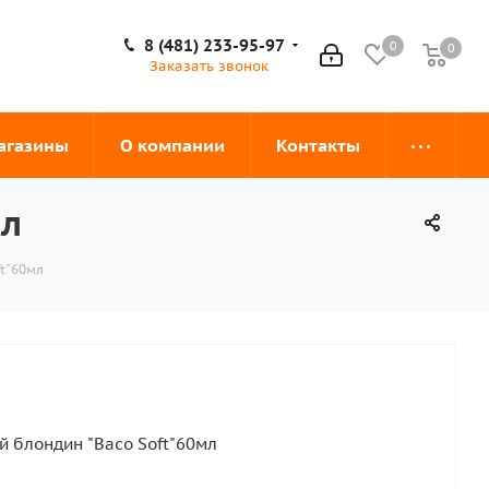
8 (481) 233-95-97
0
0
0
Заказать звонок
агазины
О компании
Контакты
мл
ft"60мл
й блондин "Baco Soft"60мл