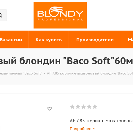
Вакансии
Как купить
Производители
М
вый блондин "Baco Soft"60
езамиачный "Baco Soft"
-
AF 7.85 коричн.-махагоновый блондин "Baco So
AF 7.85 коричн.-махагоновы
Подробнее