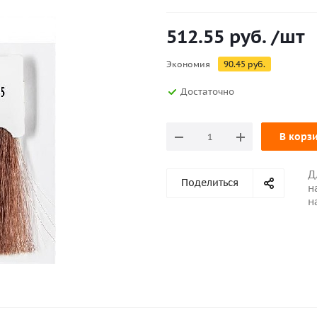
512.55
руб.
/шт
Экономия
90.45
руб.
Достаточно
В корз
Д
Поделиться
н
н