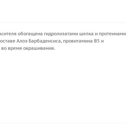
расителя обогащена гидролизатами шелка и протеинами
составе Алоэ Барбаденсиса, провитамина В5 и
 во время окрашивания.