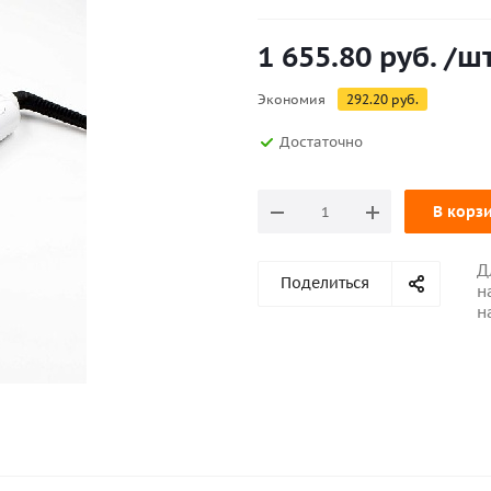
1 655.80
руб.
/ш
Экономия
292.20
руб.
Достаточно
В корз
Д
Поделиться
н
н