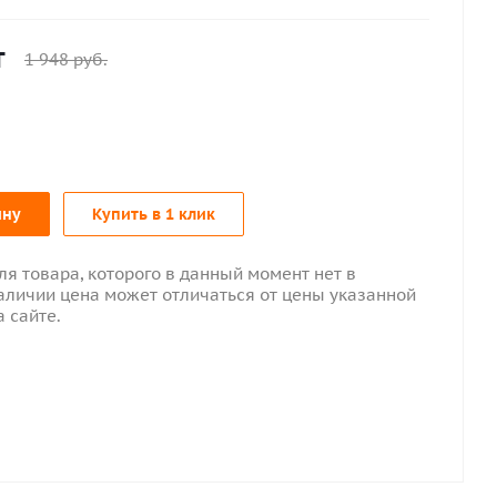
т
1 948
руб.
ину
Купить в 1 клик
ля товара, которого в данный момент нет в
аличии цена может отличаться от цены указанной
а сайте.