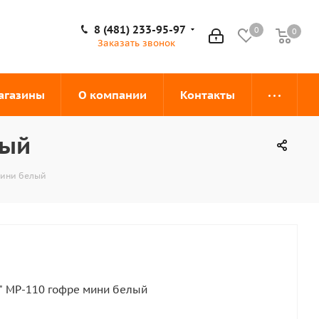
8 (481) 233-95-97
0
0
0
Заказать звонок
агазины
О компании
Контакты
лый
мини белый
l" MP-110 гофре мини белый