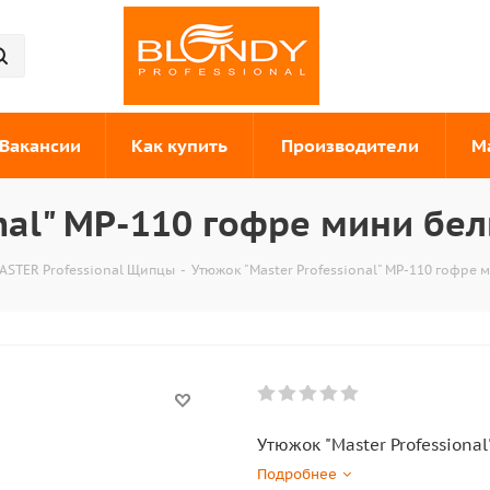
Вакансии
Как купить
Производители
М
onal" MP-110 гофре мини бе
ASTER Professional Щипцы
-
Утюжок "Master Professional" MP-110 гофре 
Утюжок "Master Professiona
Подробнее