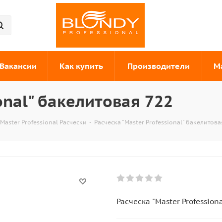
Вакансии
Как купить
Производители
М
onal" бакелитовая 722
Master Professional Расчески
-
Расческа "Master Professional" бакелитова
Расческа "Master Profession