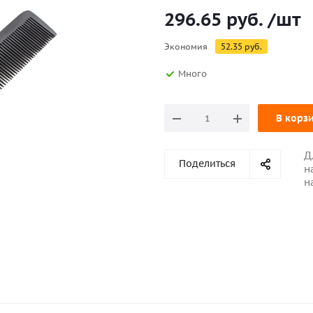
296.65
руб.
/шт
Экономия
52.35
руб.
Много
В корз
Д
Поделиться
н
н