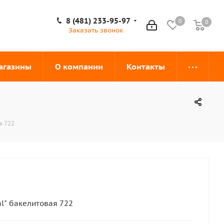
8 (481) 233-95-97
0
0
0
Заказать звонок
агазины
О компании
Контакты
я 722
al" бакелитовая 722