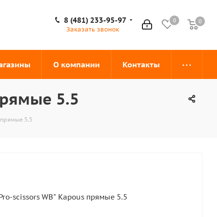
8 (481) 233-95-97
0
0
0
Заказать звонок
агазины
О компании
Контакты
прямые 5.5
 прямые 5.5
ro-scissors WB" Kapous прямые 5.5