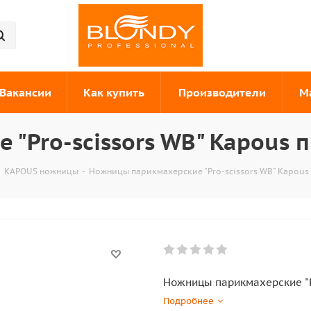
Вакансии
Как купить
Производители
М
"Pro-scissors WB" Kapous 
-
KAPOUS ножницы
-
Ножницы парикмахерские "Pro-scissors WB" Kapous
Ножницы парикмахерские "P
Подробнее