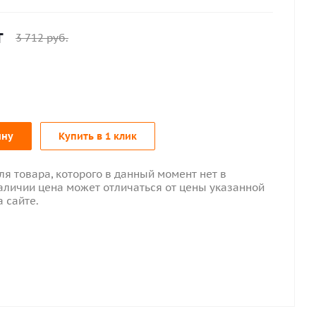
т
3 712
руб.
ину
Купить в 1 клик
ля товара, которого в данный момент нет в
аличии цена может отличаться от цены указанной
а сайте.