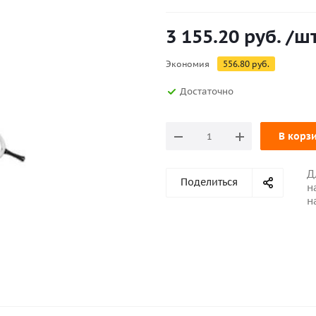
3 155.20
руб.
/ш
Экономия
556.80
руб.
Достаточно
В корз
Д
Поделиться
н
н