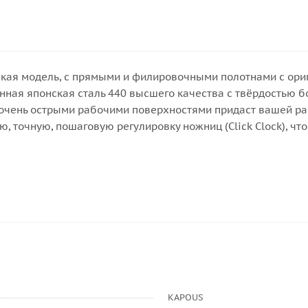
еская модель, с прямыми и филировочными полотнами с ор
ная японская сталь 440 высшего качества с твёрдостью бо
и очень острыми рабочими поверхностями придаст вашей р
точную, пошаговую регулировку ножниц (Click Clock), что
KAPOUS