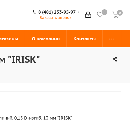
8 (481) 233-95-97
0
0
0
Заказать звонок
агазины
О компании
Контакты
м "IRISK"
линий, 0,15 D-изгиб, 13 мм "IRISK"