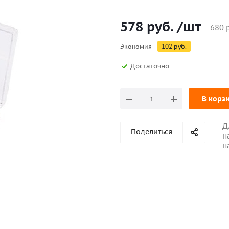
578
руб.
/шт
680
р
Экономия
102
руб.
Достаточно
В корз
Д
Поделиться
н
н